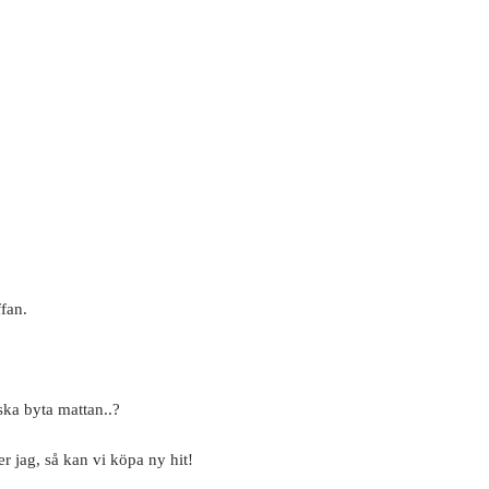
fan.
.
ska byta mattan..?
er jag, så kan vi köpa ny hit!