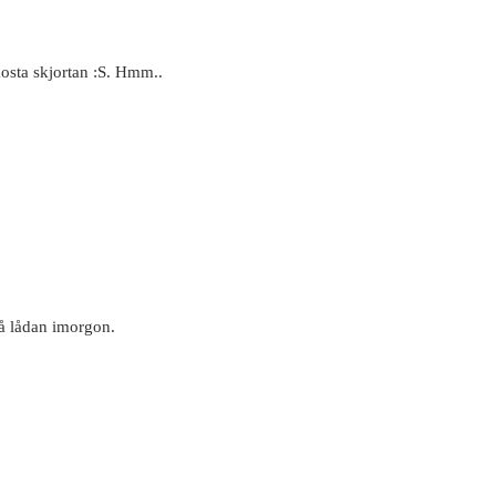
 kosta skjortan :S. Hmm..
på lådan imorgon.