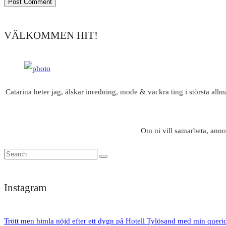
VÄLKOMMEN HIT!
Catarina heter jag, älskar inredning, mode & vackra ting i största all
Om ni vill samarbeta, anno
Instagram
Trött men himla nöjd efter ett dygn på Hotell Tylösand med min queri