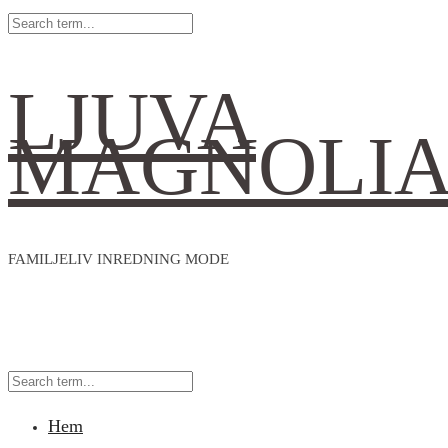
LJUVA
MAGNOLI
FAMILJELIV INREDNING MODE
Hem