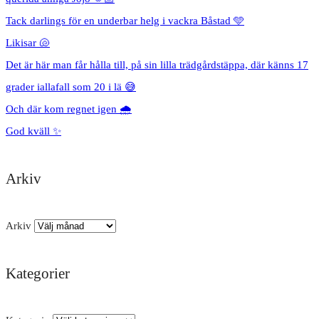
Tack darlings för en underbar helg i vackra Båstad 🩵
Likisar 🐚
Det är här man får hålla till, på sin lilla trädgårdstäppa, där känns 17
grader iallafall som 20 i lä 😅
Och där kom regnet igen 🌧️
God kväll ✨
Arkiv
Arkiv
Kategorier