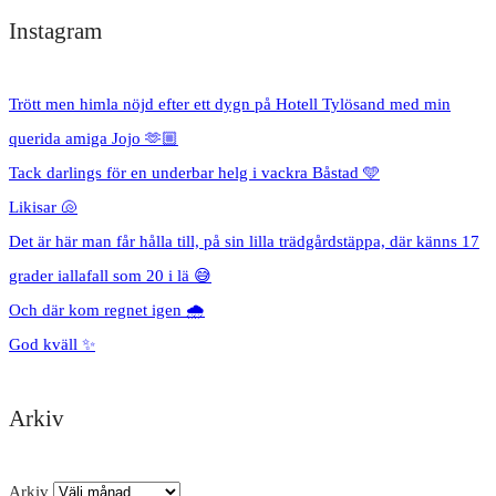
Instagram
Trött men himla nöjd efter ett dygn på Hotell Tylösand med min
querida amiga Jojo 🫶🏼
Tack darlings för en underbar helg i vackra Båstad 🩵
Likisar 🐚
Det är här man får hålla till, på sin lilla trädgårdstäppa, där känns 17
grader iallafall som 20 i lä 😅
Och där kom regnet igen 🌧️
God kväll ✨
Arkiv
Arkiv