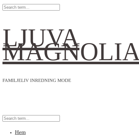
LJUVA
MAGNOLI
FAMILJELIV INREDNING MODE
Hem