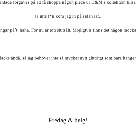
äntade förgäves på att få shoppa någon piece ur H&M:s kollektion t
Ja inte f*n kom jag in på sidan iaf..
ngar på´t, haha. För nu är toti slutsålt. Möjligtvis finns det någon mock
lacks ändå, så jag behöver inte så mycket nytt glittritgt som bara häng
Fredag & helg!