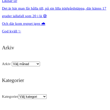
Likisar 🐚
Det är här man får hålla till, på sin lilla trädgårdstäppa, där känns 17
grader iallafall som 20 i lä 😅
Och där kom regnet igen 🌧️
God kväll ✨
Arkiv
Arkiv
Kategorier
Kategorier