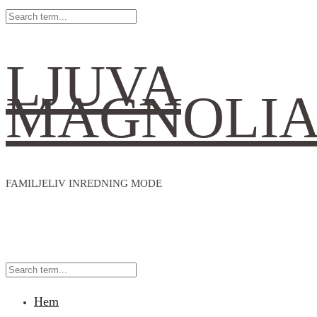
LJUVA
MAGNOLI
FAMILJELIV INREDNING MODE
Hem