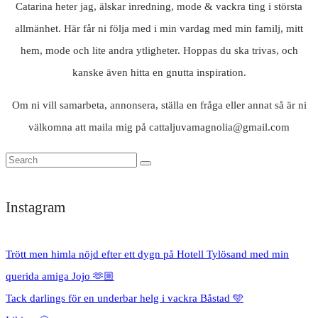
Catarina heter jag, älskar inredning, mode & vackra ting i största
allmänhet. Här får ni följa med i min vardag med min familj, mitt
hem, mode och lite andra ytligheter. Hoppas du ska trivas, och
kanske även hitta en gnutta inspiration.
Om ni vill samarbeta, annonsera, ställa en fråga eller annat så är ni
välkomna att maila mig på cattaljuvamagnolia@gmail.com
Instagram
Trött men himla nöjd efter ett dygn på Hotell Tylösand med min
querida amiga Jojo 🫶🏼
Tack darlings för en underbar helg i vackra Båstad 🩵