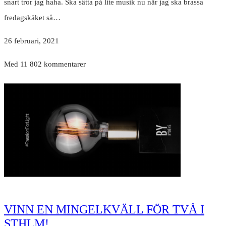
snart tror jag haha. Ska sätta på lite musik nu när jag ska brassa
fredagskäket så…
26 februari, 2021
Med 11 802 kommentarer
VINN EN MINGELKVÄLL FÖR TVÅ I
STHLM!