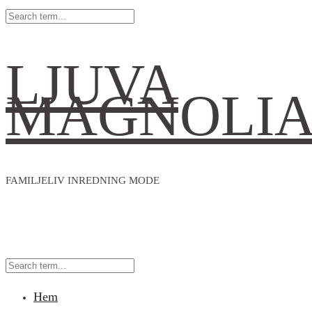
LJUVA
MAGNOLI
FAMILJELIV INREDNING MODE
Hem