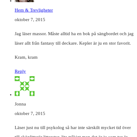
Hem & Trevligheter
oktober 7, 2015
Jag läser massor. Måste alltid ha en bok på sängbordet och jag
läser allt från fantasy till deckare. Kepler är ju en stor favorit.
Kram, kram
Reply
Jonna
oktober 7, 2015
Läser just nu till psykolog så har inte särskilt mycket tid över
till skönlitterär litteratur, lite tråkigt men det är ju som tur är