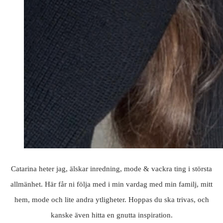
Catarina heter jag, älskar inredning, mode & vackra ting i största
allmänhet. Här får ni följa med i min vardag med min familj, mitt
hem, mode och lite andra ytligheter. Hoppas du ska trivas, och
kanske även hitta en gnutta inspiration.