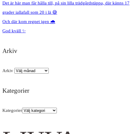
Det är här man får hålla till, på sin lilla trädgårdstäppa, där känns 17
grader iallafall som 20 i lä 😅
Och där kom regnet igen 🌧️
God kväll ✨
Arkiv
Arkiv
Kategorier
Kategorier