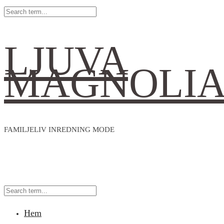
LJUVA
MAGNOLI
FAMILJELIV INREDNING MODE
Hem