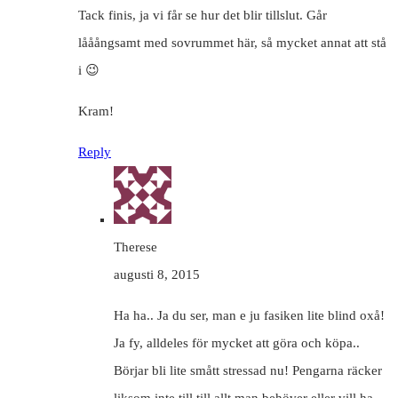
Tack finis, ja vi får se hur det blir tillslut. Går
lååångsamt med sovrummet här, så mycket annat att stå
i 😉
Kram!
Reply
Therese
augusti 8, 2015
Ha ha.. Ja du ser, man e ju fasiken lite blind oxå!
Ja fy, alldeles för mycket att göra och köpa..
Börjar bli lite smått stressad nu! Pengarna räcker
liksom inte till till allt man behöver eller vill ha