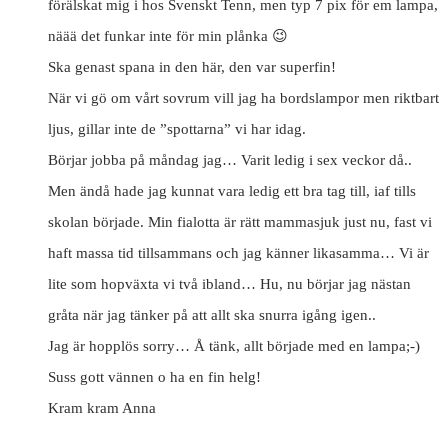
förälskat mig i hos Svenskt Tenn, men typ 7 pix för em lampa,
näää det funkar inte för min plånka 😉
Ska genast spana in den här, den var superfin!
När vi gö om vårt sovrum vill jag ha bordslampor men riktbart
ljus, gillar inte de ”spottarna” vi har idag.
Börjar jobba på måndag jag… Varit ledig i sex veckor då..
Men ändå hade jag kunnat vara ledig ett bra tag till, iaf tills
skolan började. Min fialotta är rätt mammasjuk just nu, fast vi
haft massa tid tillsammans och jag känner likasamma… Vi är
lite som hopväxta vi två ibland… Hu, nu börjar jag nästan
gråta när jag tänker på att allt ska snurra igång igen..
Jag är hopplös sorry… Å tänk, allt började med en lampa;-)
Suss gott vännen o ha en fin helg!
Kram kram Anna