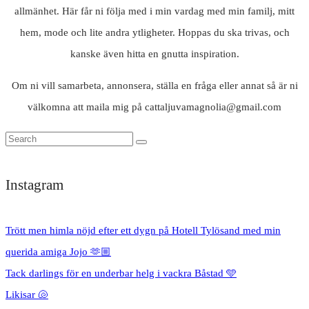
allmänhet. Här får ni följa med i min vardag med min familj, mitt
hem, mode och lite andra ytligheter. Hoppas du ska trivas, och
kanske även hitta en gnutta inspiration.
Om ni vill samarbeta, annonsera, ställa en fråga eller annat så är ni
välkomna att maila mig på cattaljuvamagnolia@gmail.com
Instagram
Trött men himla nöjd efter ett dygn på Hotell Tylösand med min
querida amiga Jojo 🫶🏼
Tack darlings för en underbar helg i vackra Båstad 🩵
Likisar 🐚