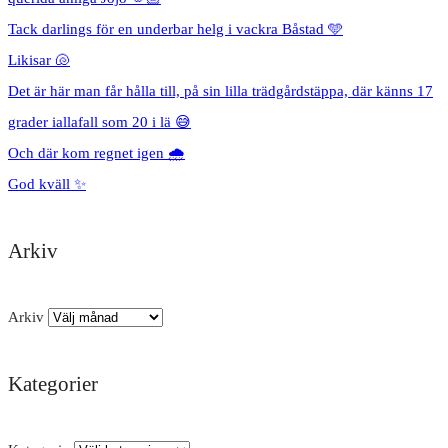
Tack darlings för en underbar helg i vackra Båstad 🩵
Likisar 🐚
Det är här man får hålla till, på sin lilla trädgårdstäppa, där känns 17
grader iallafall som 20 i lä 😅
Och där kom regnet igen 🌧️
God kväll ✨
Arkiv
Arkiv
Kategorier