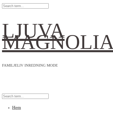
LJUVA
MAGNOLI
FAMILJELIV INREDNING MODE
Hem