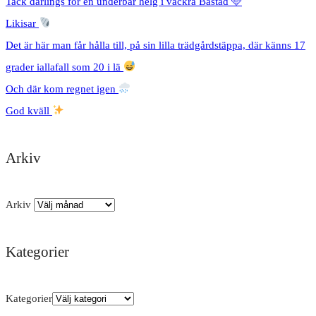
Tack darlings för en underbar helg i vackra Båstad 🩵
Likisar
Det är här man får hålla till, på sin lilla trädgårdstäppa, där känns 17
grader iallafall som 20 i lä
Och där kom regnet igen
God kväll
Arkiv
Arkiv
Kategorier
Kategorier