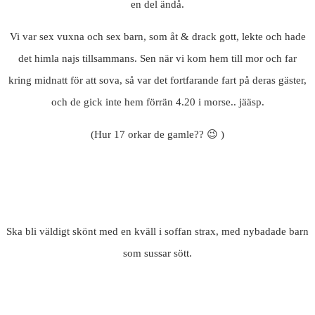
en del ändå.
Vi var sex vuxna och sex barn, som åt & drack gott, lekte och hade
det himla najs tillsammans. Sen när vi kom hem till mor och far
kring midnatt för att sova, så var det fortfarande fart på deras gäster,
och de gick inte hem förrän 4.20 i morse.. jääsp.
(Hur 17 orkar de gamle?? 😉 )
Ska bli väldigt skönt med en kväll i soffan strax, med nybadade barn
som sussar sött.