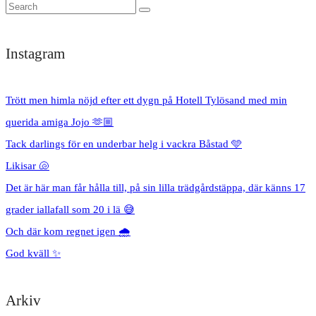
Instagram
Trött men himla nöjd efter ett dygn på Hotell Tylösand med min
querida amiga Jojo 🫶🏼
Tack darlings för en underbar helg i vackra Båstad 🩵
Likisar 🐚
Det är här man får hålla till, på sin lilla trädgårdstäppa, där känns 17
grader iallafall som 20 i lä 😅
Och där kom regnet igen 🌧️
God kväll ✨
Arkiv