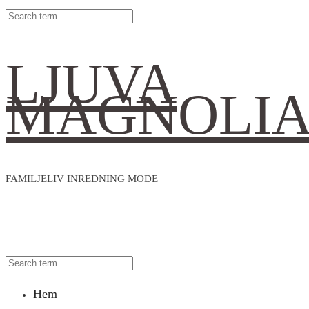
LJUVA
MAGNOLI
FAMILJELIV INREDNING MODE
Hem