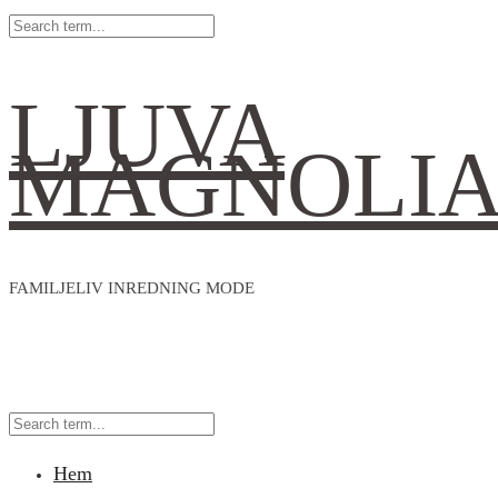
LJUVA
MAGNOLI
FAMILJELIV INREDNING MODE
Hem