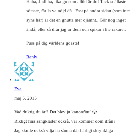
Haha, Juditha, lika go som alltid är du! Tack snällaste
sötaste, får la va nöjd då.. Fast på andra sidan (som inte
syns här) är det en gnutta mer ojämnt.. Gör nog inget
ändå, eller så drar jag ur dem och spikar i lite rakare..
Puss på dig världens goaste!
Reply
Eva
maj 5, 2015
Vad duktig du är!! Det blev ju kanonfint! 🙂
Riktigt fina sängkläder också, var kommer dom ifrån?
Jag skulle också vilja ha sånna där härligt skrynkliga