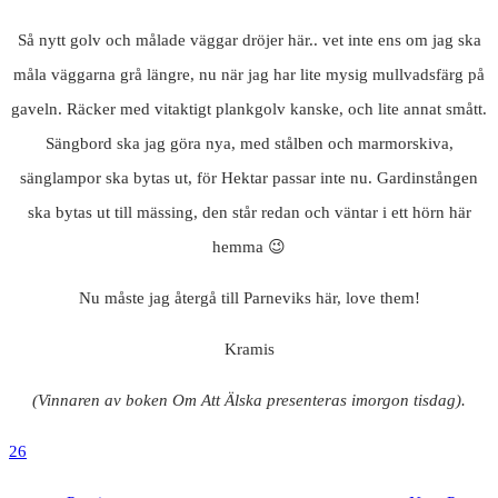
Så nytt golv och målade väggar dröjer här.. vet inte ens om jag ska
måla väggarna grå längre, nu när jag har lite mysig mullvadsfärg på
gaveln. Räcker med vitaktigt plankgolv kanske, och lite annat smått.
Sängbord ska jag göra nya, med stålben och marmorskiva,
sänglampor ska bytas ut, för Hektar passar inte nu. Gardinstången
ska bytas ut till mässing, den står redan och väntar i ett hörn här
hemma 😉
Nu måste jag återgå till Parneviks här, love them!
Kramis
(Vinnaren av boken Om Att Älska presenteras imorgon tisdag).
26