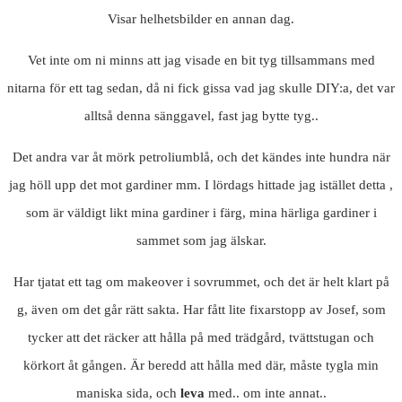
Visar helhetsbilder en annan dag.
Vet inte om ni minns att jag visade en bit tyg tillsammans med
nitarna för ett tag sedan, då ni fick gissa vad jag skulle DIY:a, det var
alltså denna sänggavel, fast jag bytte tyg..
Det andra var åt mörk petroliumblå, och det kändes inte hundra när
jag höll upp det mot gardiner mm. I lördags hittade jag istället detta ,
som är väldigt likt mina gardiner i färg, mina härliga gardiner i
sammet som jag älskar.
Har tjatat ett tag om makeover i sovrummet, och det är helt klart på
g, även om det går rätt sakta. Har fått lite fixarstopp av Josef, som
tycker att det räcker att hålla på med trädgård, tvättstugan och
körkort åt gången. Är beredd att hålla med där, måste tygla min
maniska sida, och
leva
med.. om inte annat..