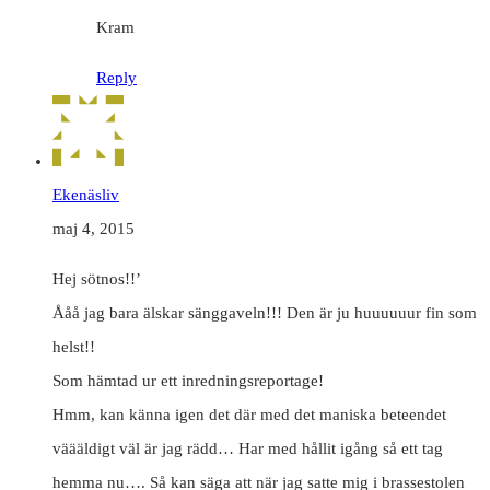
Kram
Reply
Ekenäsliv
maj 4, 2015
Hej sötnos!!’
Ååå jag bara älskar sänggaveln!!! Den är ju huuuuuur fin som
helst!!
Som hämtad ur ett inredningsreportage!
Hmm, kan känna igen det där med det maniska beteendet
väääldigt väl är jag rädd… Har med hållit igång så ett tag
hemma nu…. Så kan säga att när jag satte mig i brassestolen