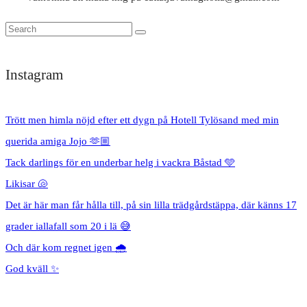
Instagram
Trött men himla nöjd efter ett dygn på Hotell Tylösand med min
querida amiga Jojo 🫶🏼
Tack darlings för en underbar helg i vackra Båstad 🩵
Likisar 🐚
Det är här man får hålla till, på sin lilla trädgårdstäppa, där känns 17
grader iallafall som 20 i lä 😅
Och där kom regnet igen 🌧️
God kväll ✨