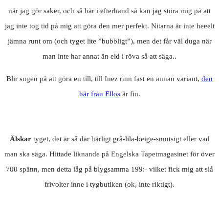
när jag gör saker, och så här i efterhand så kan jag störa mig på att
jag inte tog tid på mig att göra den mer perfekt. Nitarna är inte heeelt
jämna runt om (och tyget lite ”bubbligt”), men det får väl duga när
man inte har annat än eld i röva så att säga..
Blir sugen på att göra en till, till Inez rum fast en annan variant,
den
här från Ellos
är fin.
Älskar
tyget, det är så där härligt grå-lila-beige-smutsigt eller vad
man ska säga. Hittade liknande på Engelska Tapetmagasinet för över
700 spänn, men detta låg på blygsamma 199:- vilket fick mig att slå
frivolter inne i tygbutiken (ok, inte riktigt).