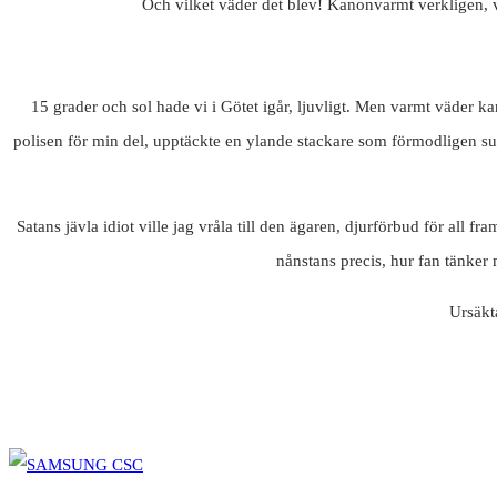
Och vilket väder det blev! Kanonvarmt verkligen, vil
15 grader och sol hade vi i Götet igår, ljuvligt. Men varmt väder ka
polisen för min del, upptäckte en ylande stackare som förmodligen sutti
Satans jävla idiot ville jag vråla till den ägaren, djurförbud för all f
nånstans precis, hur fan tänker 
Ursäkta