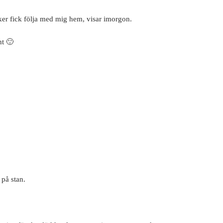
ker fick följa med mig hem, visar imorgon.
mt 🙂
 på stan.