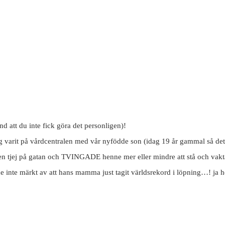
nd att du inte fick göra det personligen)!
ag varit på vårdcentralen med vår nyfödde son (idag 19 år gammal så de
e en tjej på gatan och TVINGADE henne mer eller mindre att stå och vak
 inte märkt av att hans mamma just tagit världsrekord i löpning…! ja her