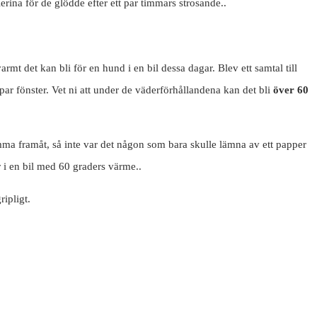
erina för de glödde efter ett par timmars strosande..
mt det kan bli för en hund i en bil dessa dagar. Blev ett samtal till
par fönster. Vet ni att under de väderförhållandena kan det bli
över 60
5 timma framåt, så inte var det någon som bara skulle lämna av ett papper
r i en bil med 60 graders värme..
ripligt.