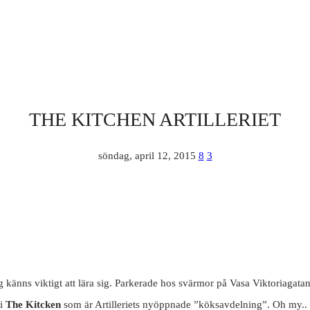
THE KITCHEN ARTILLERIET
söndag, april 12, 2015
8
3
ing känns viktigt att lära sig. Parkerade hos svärmor på Vasa Viktoriagata
 i
The Kitcken
som är Artilleriets nyöppnade ”köksavdelning”. Oh my.. va