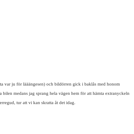
tta var ju för lääängesen) och bildörren gick i baklås med honom
ta bilen medans jag sprang hela vägen hem för att hämta extranyckeln
regud, tur att vi kan skratta åt det idag.