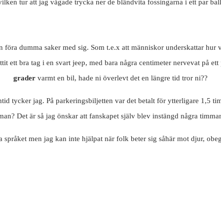
ken tur att jag vågade trycka ner de bländvita fossingarna i ett par ball
n föra dumma saker med sig. Som t.e.x att människor underskattar hur var
t ett bra tag i en svart jeep, med bara några centimeter nervevat på ett 
grader
varmt en bil, hade ni överlevt det en längre tid tror ni??
ramtid tycker jag. På parkeringsbiljetten var det betalt för ytterligare 1,
man? Det är så jag önskar att fanskapet själv blev instängd några timma
 språket men jag kan inte hjälpat när folk beter sig såhär mot djur, obeg