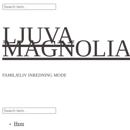
LJUVA
MAGNOLI
FAMILJELIV INREDNING MODE
Hem