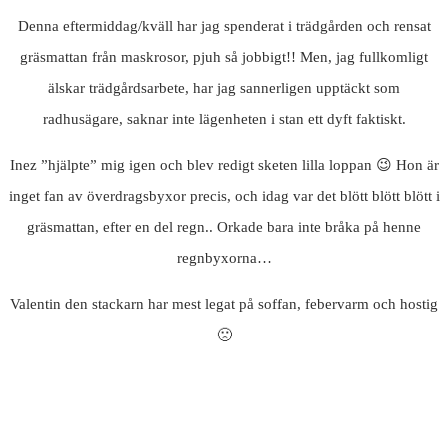
Denna eftermiddag/kväll har jag spenderat i trädgården och rensat
gräsmattan från maskrosor, pjuh så jobbigt!! Men, jag fullkomligt
älskar trädgårdsarbete, har jag sannerligen upptäckt som
radhusägare, saknar inte lägenheten i stan ett dyft faktiskt.
Inez ”hjälpte” mig igen och blev redigt sketen lilla loppan 😉 Hon är
inget fan av överdragsbyxor precis, och idag var det blött blött blött i
gräsmattan, efter en del regn.. Orkade bara inte bråka på henne
regnbyxorna…
Valentin den stackarn har mest legat på soffan, febervarm och hostig
🙁