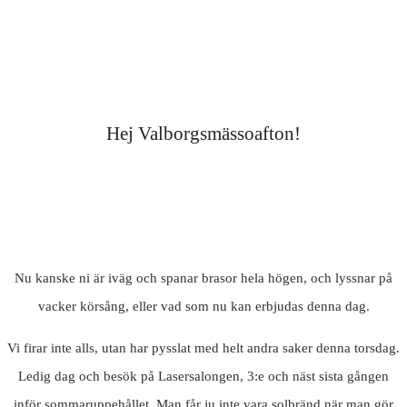
Hej Valborgsmässoafton!
Nu kanske ni är iväg och spanar brasor hela högen, och lyssnar på
vacker körsång, eller vad som nu kan erbjudas denna dag.
Vi firar inte alls, utan har pysslat med helt andra saker denna torsdag.
Ledig dag och besök på Lasersalongen, 3:e och näst sista gången
inför sommaruppehållet. Man får ju inte vara solbränd när man gör