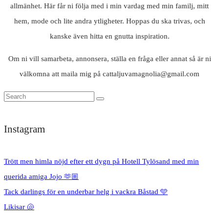
allmänhet. Här får ni följa med i min vardag med min familj, mitt
hem, mode och lite andra ytligheter. Hoppas du ska trivas, och
kanske även hitta en gnutta inspiration.
Om ni vill samarbeta, annonsera, ställa en fråga eller annat så är ni
välkomna att maila mig på cattaljuvamagnolia@gmail.com
Instagram
Trött men himla nöjd efter ett dygn på Hotell Tylösand med min
querida amiga Jojo 🫶🏼
Tack darlings för en underbar helg i vackra Båstad 🩵
Likisar 🐚