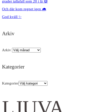
grader iallafall som 20 i lä 😅
Och där kom regnet igen 🌧️
God kväll ✨
Arkiv
Arkiv
Kategorier
Kategorier
LJUVA