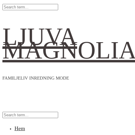
LJUVA
MAGNOLI
FAMILJELIV INREDNING MODE
Hem