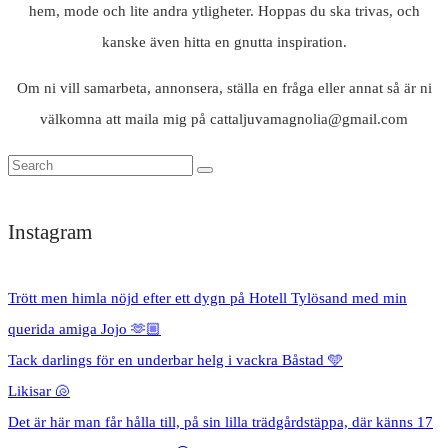
hem, mode och lite andra ytligheter. Hoppas du ska trivas, och
kanske även hitta en gnutta inspiration.
Om ni vill samarbeta, annonsera, ställa en fråga eller annat så är ni
välkomna att maila mig på cattaljuvamagnolia@gmail.com
Instagram
Trött men himla nöjd efter ett dygn på Hotell Tylösand med min
querida amiga Jojo 🫶🏼
Tack darlings för en underbar helg i vackra Båstad 🩵
Likisar 🐚
Det är här man får hålla till, på sin lilla trädgårdstäppa, där känns 17