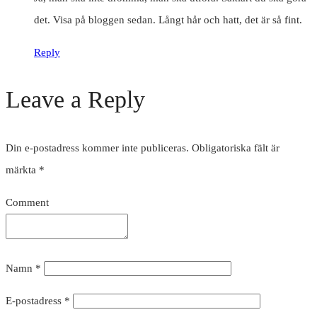
det. Visa på bloggen sedan. Långt hår och hatt, det är så fint.
Reply
Leave a Reply
Din e-postadress kommer inte publiceras.
Obligatoriska fält är
märkta
*
Comment
Namn
*
E-postadress
*