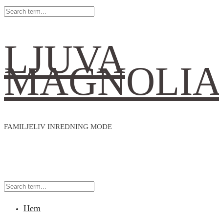
LJUVA
MAGNOLI
FAMILJELIV INREDNING MODE
Hem