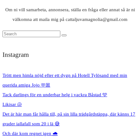
Om ni vill samarbeta, annonsera, ställa en fråga eller annat så är ni
välkomna att maila mig på cattaljuvamagnolia@gmail.com
Instagram
Trött men himla nöjd efter ett dygn på Hotell Tylösand med min
querida amiga Jojo 🫶🏼
Tack darlings för en underbar helg i vackra Båstad 🩵
Likisar 🐚
Det är här man får hålla till, på sin lilla trädgårdstäppa, där känns 17
grader iallafall som 20 i lä 😅
Och där kom regnet igen 🌧️