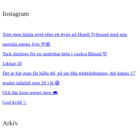
Instagram
Trött men himla nöjd efter ett dygn på Hotell Tylösand med min
querida amiga Jojo 🫶🏼
Tack darlings för en underbar helg i vackra Båstad 🩵
Likisar 🐚
Det är här man får hålla till, på sin lilla trädgårdstäppa, där känns 17
grader iallafall som 20 i lä 😅
Och där kom regnet igen 🌧️
God kväll ✨
Arkiv