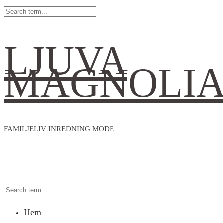
LJUVA
MAGNOLI
FAMILJELIV INREDNING MODE
Hem