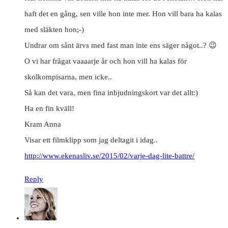
haft det en gång, sen ville hon inte mer. Hon vill bara ha kalas
med släkten hon;-)
Undrar om sånt ärvs med fast man inte ens säger något..? 😉
O vi har frågat vaaaarje år och hon vill ha kalas för
skolkompisarna, men icke..
Så kan det vara, men fina inbjudningskort var det allt:)
Ha en fin kväll!
Kram Anna
Visar ett filmklipp som jag deltagit i idag..
http://www.ekenasliv.se/2015/02/varje-dag-lite-battre/
Reply