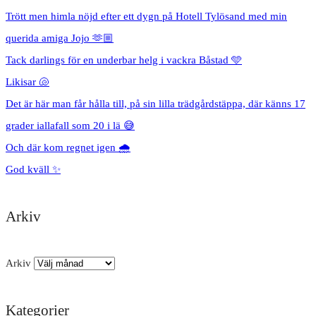
Trött men himla nöjd efter ett dygn på Hotell Tylösand med min
querida amiga Jojo 🫶🏼
Tack darlings för en underbar helg i vackra Båstad 🩵
Likisar 🐚
Det är här man får hålla till, på sin lilla trädgårdstäppa, där känns 17
grader iallafall som 20 i lä 😅
Och där kom regnet igen 🌧️
God kväll ✨
Arkiv
Arkiv
Kategorier