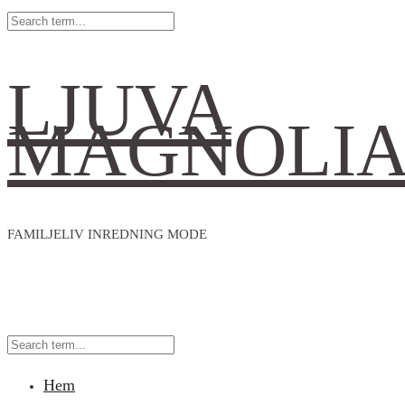
LJUVA
MAGNOLI
FAMILJELIV INREDNING MODE
Hem