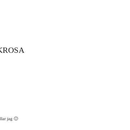
KROSA
lar jag 🙂