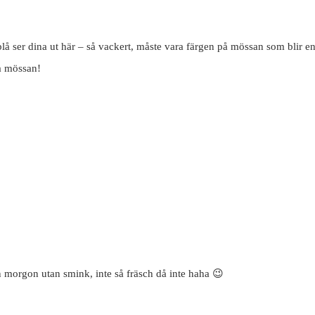
sblå ser dina ut här – så vackert, måste vara färgen på mössan som blir en
på mössan!
n morgon utan smink, inte så fräsch då inte haha 😉