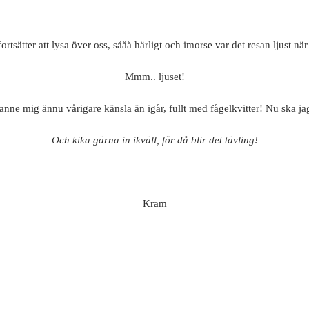
rtsätter att lysa över oss, sååå härligt och imorse var det resan ljust nä
Mmm.. ljuset!
nne mig ännu vårigare känsla än igår, fullt med fågelkvitter! Nu ska jag 
Och kika gärna in ikväll, för då blir det tävling!
Kram