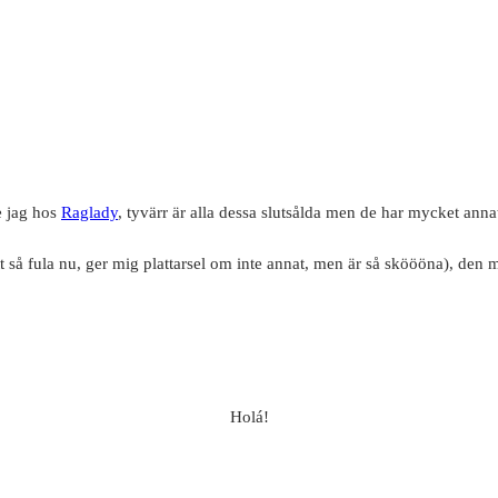
e jag hos
Raglady
, tyvärr är alla dessa slutsålda men de har mycket anna
t så fula nu, ger mig plattarsel om inte annat, men är så sköööna), den 
Holá!