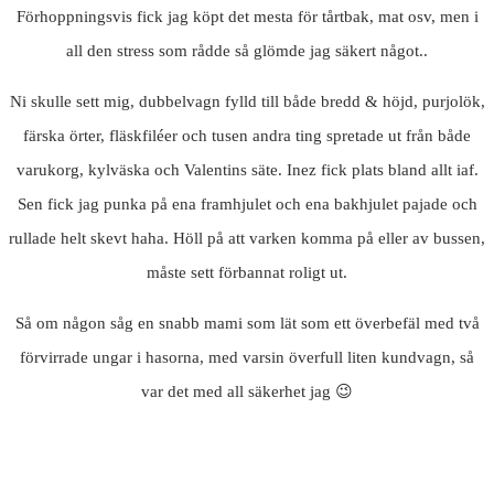
Förhoppningsvis fick jag köpt det mesta för tårtbak, mat osv, men i
all den stress som rådde så glömde jag säkert något..
Ni skulle sett mig, dubbelvagn fylld till både bredd & höjd, purjolök,
färska örter, fläskfiléer och tusen andra ting spretade ut från både
varukorg, kylväska och Valentins säte. Inez fick plats bland allt iaf.
Sen fick jag punka på ena framhjulet och ena bakhjulet pajade och
rullade helt skevt haha. Höll på att varken komma på eller av bussen,
måste sett förbannat roligt ut.
Så om någon såg en snabb mami som lät som ett överbefäl med två
förvirrade ungar i hasorna, med varsin överfull liten kundvagn, så
var det med all säkerhet jag 😉