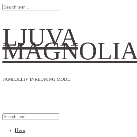
LJUVA
MAGNOLI
FAMILJELIV INREDNING MODE
Hem