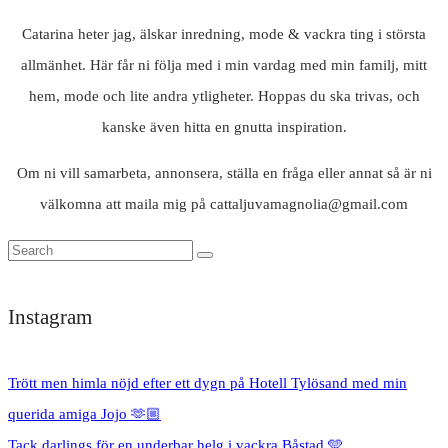
Catarina heter jag, älskar inredning, mode & vackra ting i största
allmänhet. Här får ni följa med i min vardag med min familj, mitt
hem, mode och lite andra ytligheter. Hoppas du ska trivas, och
kanske även hitta en gnutta inspiration.
Om ni vill samarbeta, annonsera, ställa en fråga eller annat så är ni
välkomna att maila mig på cattaljuvamagnolia@gmail.com
Instagram
Trött men himla nöjd efter ett dygn på Hotell Tylösand med min
querida amiga Jojo 🫶🏼
Tack darlings för en underbar helg i vackra Båstad 🩵