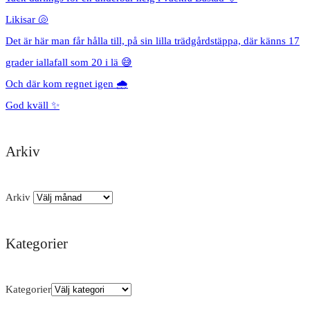
Likisar 🐚
Det är här man får hålla till, på sin lilla trädgårdstäppa, där känns 17
grader iallafall som 20 i lä 😅
Och där kom regnet igen 🌧️
God kväll ✨
Arkiv
Arkiv
Kategorier
Kategorier