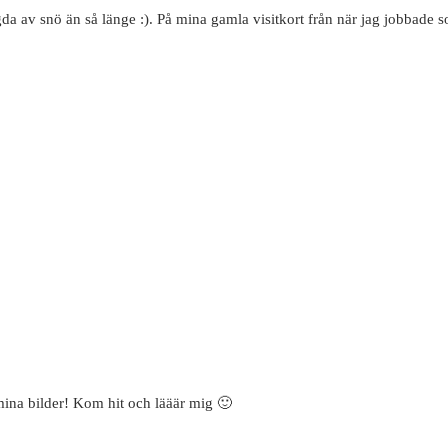
gda av snö än så länge :). På mina gamla visitkort från när jag jobbade
 mina bilder! Kom hit och lääär mig 🙂