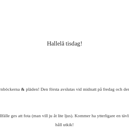
Hallelå tisdag!
arnböckerna
&
pläden! Den första avslutas vid midnatt på fredag och de
llfälle ges att fota (man vill ju åt lite ljus). Kommer ha ytterligare en tä
håll utkik!