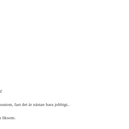
t!
ssutom, fast det är nästan bara jobbigt..
n liksom.