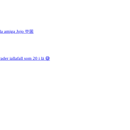
da amiga Jojo 🫶🏼
rader iallafall som 20 i lä 😅