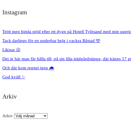
Instagram
Trött men himla nöjd efter ett dygn på Hotell Tylösand med min queri
Tack darlings för en underbar helg i vackra Båstad 🩵
Likisar 🐚
Det är här man får hålla till, på sin lilla trädgårdstäppa, där känns 17 g
Och där kom regnet igen 🌧️
God kväll ✨
Arkiv
Arkiv