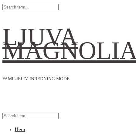
LJUVA
MAGNOLI
FAMILJELIV INREDNING MODE
Hem