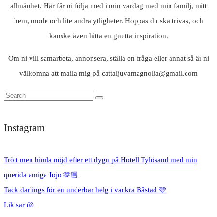
allmänhet. Här får ni följa med i min vardag med min familj, mitt
hem, mode och lite andra ytligheter. Hoppas du ska trivas, och
kanske även hitta en gnutta inspiration.
Om ni vill samarbeta, annonsera, ställa en fråga eller annat så är ni
välkomna att maila mig på cattaljuvamagnolia@gmail.com
Instagram
Trött men himla nöjd efter ett dygn på Hotell Tylösand med min
querida amiga Jojo 🫶🏼
Tack darlings för en underbar helg i vackra Båstad 🩵
Likisar 🐚