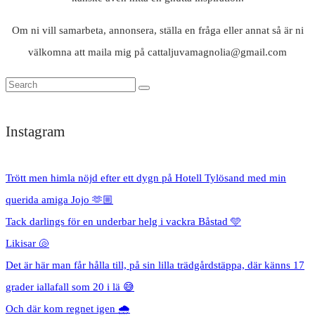
Om ni vill samarbeta, annonsera, ställa en fråga eller annat så är ni
välkomna att maila mig på cattaljuvamagnolia@gmail.com
Instagram
Trött men himla nöjd efter ett dygn på Hotell Tylösand med min
querida amiga Jojo 🫶🏼
Tack darlings för en underbar helg i vackra Båstad 🩵
Likisar 🐚
Det är här man får hålla till, på sin lilla trädgårdstäppa, där känns 17
grader iallafall som 20 i lä 😅
Och där kom regnet igen 🌧️