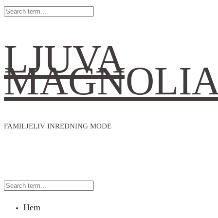
LJUVA
MAGNOLI
FAMILJELIV INREDNING MODE
Hem