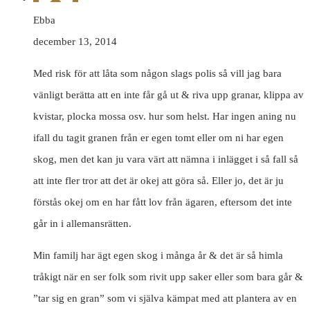
Ebba
december 13, 2014
Med risk för att låta som någon slags polis så vill jag bara
vänligt berätta att en inte får gå ut & riva upp granar, klippa av
kvistar, plocka mossa osv. hur som helst. Har ingen aning nu
ifall du tagit granen från er egen tomt eller om ni har egen
skog, men det kan ju vara värt att nämna i inlägget i så fall så
att inte fler tror att det är okej att göra så. Eller jo, det är ju
förstås okej om en har fått lov från ägaren, eftersom det inte
går in i allemansrätten.
Min familj har ägt egen skog i många år & det är så himla
tråkigt när en ser folk som rivit upp saker eller som bara går &
”tar sig en gran” som vi själva kämpat med att plantera av en