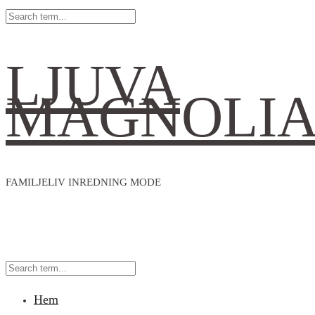
LJUVA
MAGNOLI
FAMILJELIV INREDNING MODE
Hem