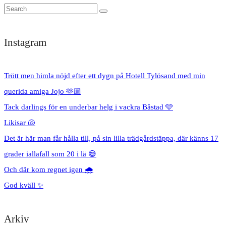
Instagram
Trött men himla nöjd efter ett dygn på Hotell Tylösand med min
querida amiga Jojo 🫶🏼
Tack darlings för en underbar helg i vackra Båstad 🩵
Likisar 🐚
Det är här man får hålla till, på sin lilla trädgårdstäppa, där känns 17
grader iallafall som 20 i lä 😅
Och där kom regnet igen 🌧️
God kväll ✨
Arkiv