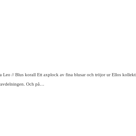
 Leo // Blus korall Ett axplock av fina blusar och tröjor ur Ellos kollekt
erravdelningen. Och på…