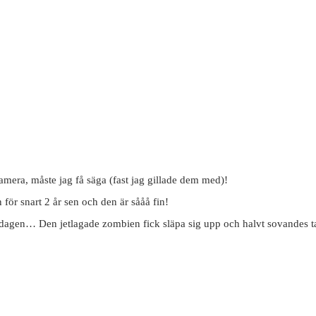
kamera, måste jag få säga (fast jag gillade dem med)!
 för snart 2 år sen och den är sååå fin!
dagen… Den jetlagade zombien fick släpa sig upp och halvt sovandes ta s