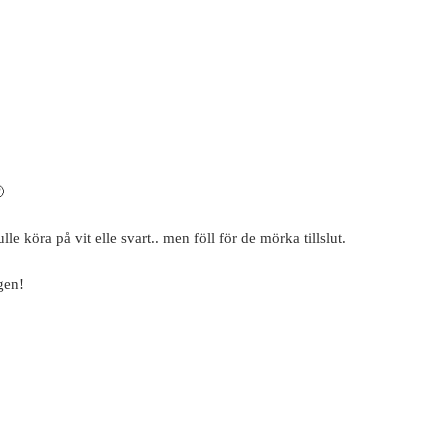

le köra på vit elle svart.. men föll för de mörka tillslut.
gen!