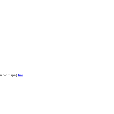
ån Voluspa)
här