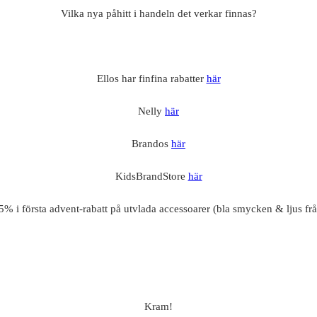
Vilka nya påhitt i handeln det verkar finnas?
Ellos har finfina rabatter
här
Nelly
här
Brandos
här
KidsBrandStore
här
% i första advent-rabatt på utvlada accessoarer (bla smycken & ljus fr
Kram!