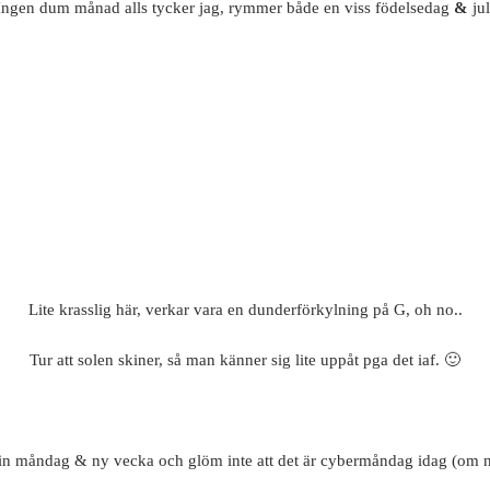
Ingen dum månad alls tycker jag, rymmer både en viss födelsedag
&
jul
Lite krasslig här, verkar vara en dunderförkylning på G, oh no..
Tur att solen skiner, så man känner sig lite uppåt pga det iaf. 🙂
in måndag & ny vecka och glöm inte att det är cybermåndag idag (om n