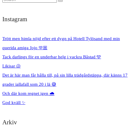
Instagram
Trött men himla nöjd efter ett dygn på Hotell Tylösand med min
querida amiga Jojo 🫶🏼
Tack darlings för en underbar helg i vackra Båstad 🩵
Likisar 🐚
Det är här man får hålla till, på sin lilla trädgårdstäppa, där känns 17
grader iallafall som 20 i lä 😅
Och där kom regnet igen 🌧️
God kväll ✨
Arkiv