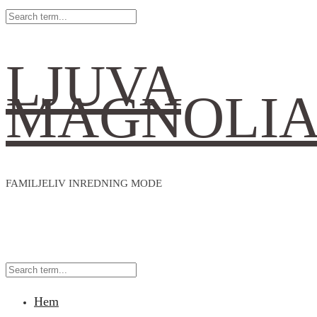
LJUVA
MAGNOLI
FAMILJELIV INREDNING MODE
Hem