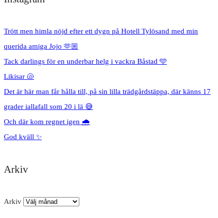
Trött men himla nöjd efter ett dygn på Hotell Tylösand med min
querida amiga Jojo 🫶🏼
Tack darlings för en underbar helg i vackra Båstad 🩵
Likisar 🐚
Det är här man får hålla till, på sin lilla trädgårdstäppa, där känns 17
grader iallafall som 20 i lä 😅
Och där kom regnet igen 🌧️
God kväll ✨
Arkiv
Arkiv