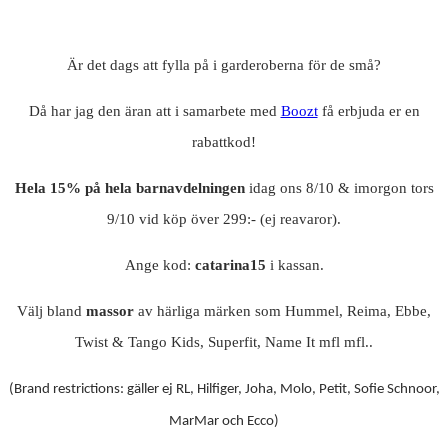
Är det dags att fylla på i garderoberna för de små?
Då har jag den äran att i samarbete med
Boozt
få erbjuda er en
rabattkod!
Hela 15% på hela barnavdelningen
idag ons 8/10 & imorgon tors
9/10 vid köp över 299:- (ej reavaror).
Ange kod:
catarina15
i kassan.
Välj bland
massor
av härliga märken som Hummel, Reima, Ebbe,
Twist & Tango Kids, Superfit, Name It mfl mfl..
(Brand restrictions: gäller ej RL, Hilfiger, Joha, Molo, Petit, Sofie Schnoor,
MarMar och Ecco)