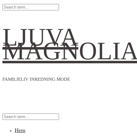
LJUVA
MAGNOLI
FAMILJELIV INREDNING MODE
Hem