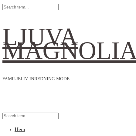
LJUVA
MAGNOLI
FAMILJELIV INREDNING MODE
Hem