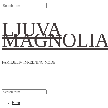
LJUVA
MAGNOLI
FAMILJELIV INREDNING MODE
Hem