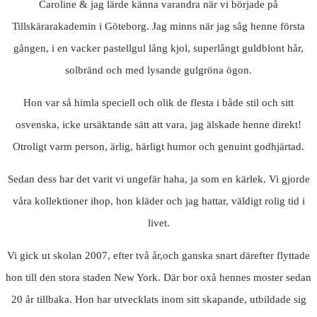
Caroline & jag lärde känna varandra när vi började på
Tillskärarakademin i Göteborg. Jag minns när jag såg henne första
gången, i en vacker pastellgul lång kjol, superlångt guldblont hår,
solbränd och med lysande gulgröna ögon.
Hon var så himla speciell och olik de flesta i både stil och sitt
osvenska, icke ursäktande sätt att vara, jag älskade henne direkt!
Otroligt varm person, ärlig, härligt humor och genuint godhjärtad.
Sedan dess har det varit vi ungefär haha, ja som en kärlek. Vi gjorde
våra kollektioner ihop, hon kläder och jag hattar, väldigt rolig tid i
livet.
Vi gick ut skolan 2007, efter två år,och ganska snart därefter flyttade
hon till den stora staden New York. Där bor oxå hennes moster sedan
20 år tillbaka. Hon har utvecklats inom sitt skapande, utbildade sig