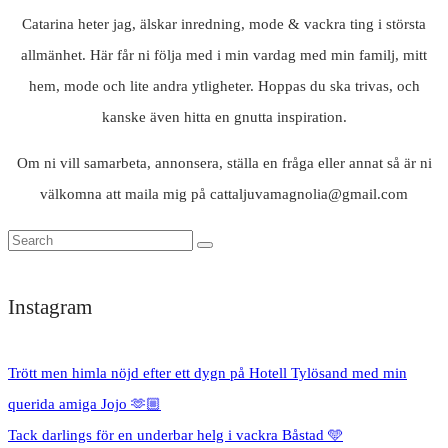
Catarina heter jag, älskar inredning, mode & vackra ting i största
allmänhet. Här får ni följa med i min vardag med min familj, mitt
hem, mode och lite andra ytligheter. Hoppas du ska trivas, och
kanske även hitta en gnutta inspiration.
Om ni vill samarbeta, annonsera, ställa en fråga eller annat så är ni
välkomna att maila mig på cattaljuvamagnolia@gmail.com
Instagram
Trött men himla nöjd efter ett dygn på Hotell Tylösand med min
querida amiga Jojo 🫶🏼
Tack darlings för en underbar helg i vackra Båstad 🩵