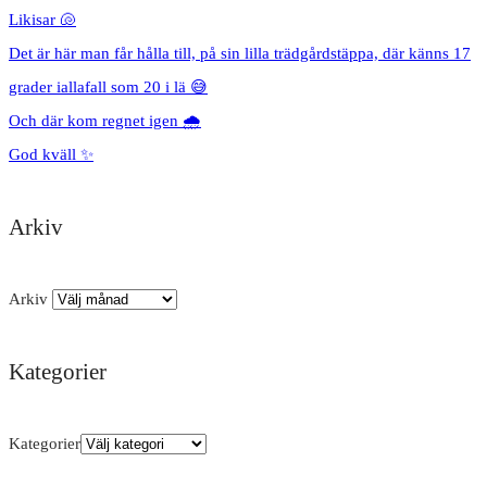
Likisar 🐚
Det är här man får hålla till, på sin lilla trädgårdstäppa, där känns 17
grader iallafall som 20 i lä 😅
Och där kom regnet igen 🌧️
God kväll ✨
Arkiv
Arkiv
Kategorier
Kategorier