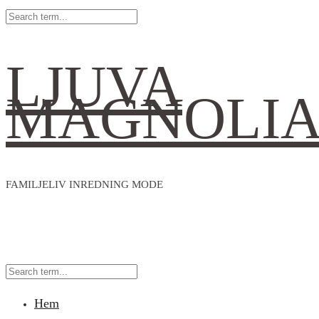
LJUVA
MAGNOLI
FAMILJELIV INREDNING MODE
Hem