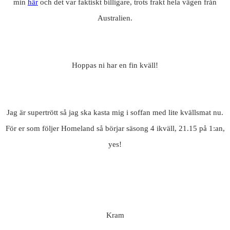
min
här
och det var faktiskt billigare, trots frakt hela vägen från
Australien.
Hoppas ni har en fin kväll!
Jag är supertrött så jag ska kasta mig i soffan med lite kvällsmat nu.
För er som följer Homeland så börjar säsong 4 ikväll, 21.15 på 1:an,
yes!
Kram