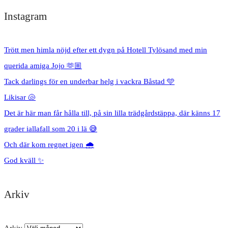
Instagram
Trött men himla nöjd efter ett dygn på Hotell Tylösand med min
querida amiga Jojo 🫶🏼
Tack darlings för en underbar helg i vackra Båstad 🩵
Likisar 🐚
Det är här man får hålla till, på sin lilla trädgårdstäppa, där känns 17
grader iallafall som 20 i lä 😅
Och där kom regnet igen 🌧️
God kväll ✨
Arkiv
Arkiv