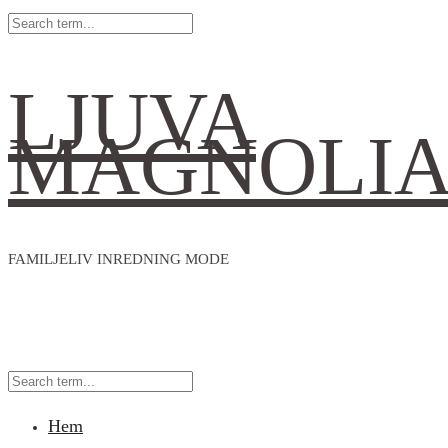
LJUVA
MAGNOLI
FAMILJELIV INREDNING MODE
Hem