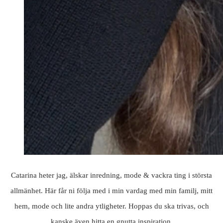
Catarina heter jag, älskar inredning, mode & vackra ting i största
allmänhet. Här får ni följa med i min vardag med min familj, mitt
hem, mode och lite andra ytligheter. Hoppas du ska trivas, och
kanske även hitta en gnutta inspiration.