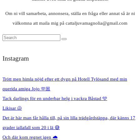
Om ni vill samarbeta, annonsera, ställa en fråga eller annat så är ni
välkomna att maila mig på cattaljuvamagnolia@gmail.com
Instagram
Trött men himla nöjd efter ett dygn på Hotell Tylösand med min
querida amiga Jojo 🫶🏼
Tack darlings för en underbar helg i vackra Båstad 🩵
Likisar 🐚
Det är här man får hålla till, på sin lilla trädgårdstäppa, där känns 17
grader iallafall som 20 i lä 😅
Och där kom regnet igen 🌧️