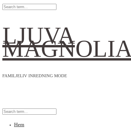
LJUVA
MAGNOLI
FAMILJELIV INREDNING MODE
Hem