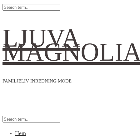
LJUVA
MAGNOLI
FAMILJELIV INREDNING MODE
Hem