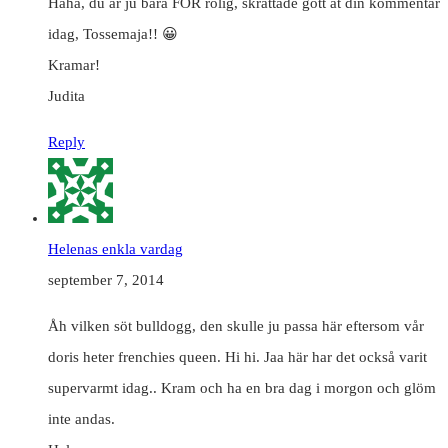
Haha, du är ju bara FÖR rolig, skrattade gott åt din kommentar
idag, Tossemaja!! 😀
Kramar!
Judita
Reply
Helenas enkla vardag
september 7, 2014
Åh vilken söt bulldogg, den skulle ju passa här eftersom vår
doris heter frenchies queen. Hi hi. Jaa här har det också varit
supervarmt idag.. Kram och ha en bra dag i morgon och glöm
inte andas.