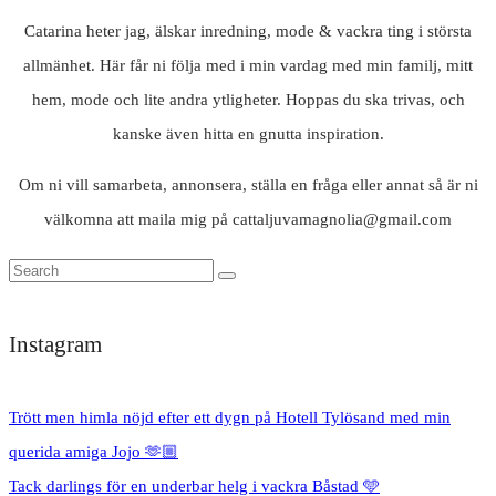
Catarina heter jag, älskar inredning, mode & vackra ting i största
allmänhet. Här får ni följa med i min vardag med min familj, mitt
hem, mode och lite andra ytligheter. Hoppas du ska trivas, och
kanske även hitta en gnutta inspiration.
Om ni vill samarbeta, annonsera, ställa en fråga eller annat så är ni
välkomna att maila mig på cattaljuvamagnolia@gmail.com
Instagram
Trött men himla nöjd efter ett dygn på Hotell Tylösand med min
querida amiga Jojo 🫶🏼
Tack darlings för en underbar helg i vackra Båstad 🩵