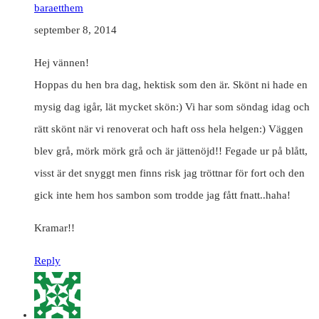
baraetthem
september 8, 2014
Hej vännen!
Hoppas du hen bra dag, hektisk som den är. Skönt ni hade en
mysig dag igår, lät mycket skön:) Vi har som söndag idag och
rätt skönt när vi renoverat och haft oss hela helgen:) Väggen
blev grå, mörk mörk grå och är jättenöjd!! Fegade ur på blått,
visst är det snyggt men finns risk jag tröttnar för fort och den
gick inte hem hos sambon som trodde jag fått fnatt..haha!
Kramar!!
Reply