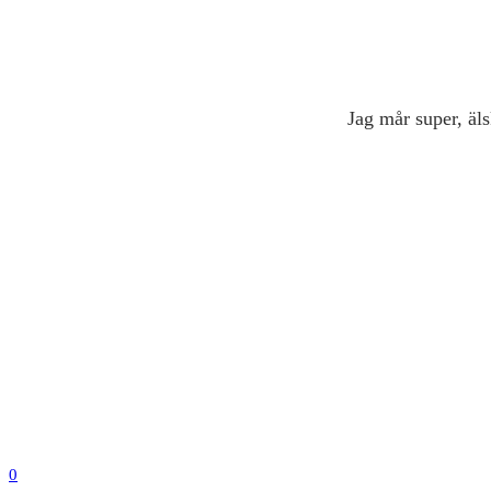
Jag mår super, älsk
0