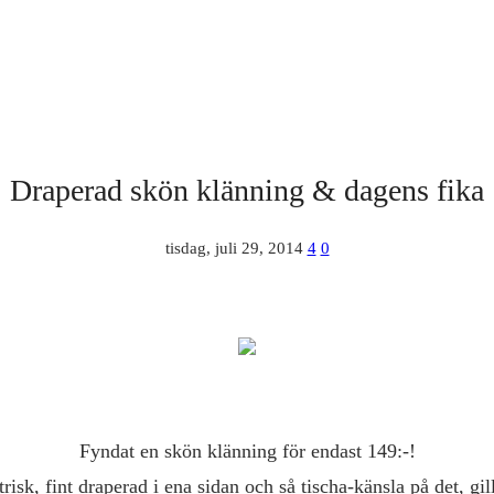
Draperad skön klänning & dagens fika
tisdag, juli 29, 2014
4
0
Fyndat en skön klänning för endast 149:-!
sk, fint draperad i ena sidan och så tischa-känsla på det, gil