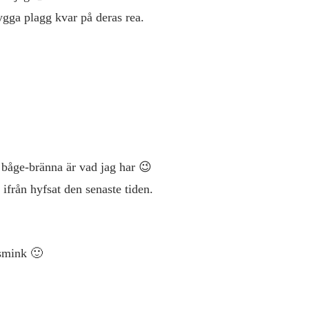
nygga plagg kvar på deras rea.
 båge-bränna är vad jag har 😉
 ifrån hyfsat den senaste tiden.
 smink 🙂