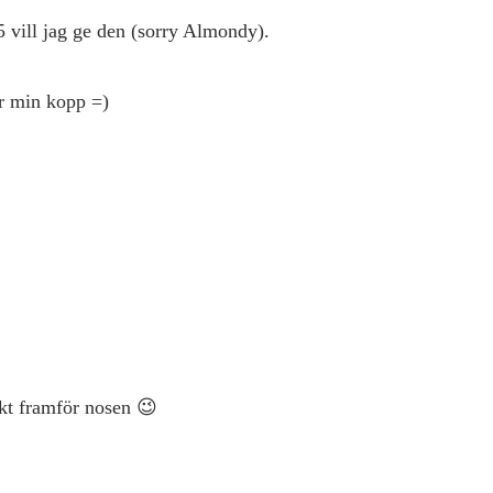
5 vill jag ge den (sorry Almondy).
er min kopp =)
akt framför nosen 😉