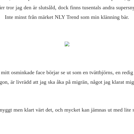
rr tror jag den är slutsåld, dock finns tusentals andra supers
Inte minst från märket NLY Trend som min klänning bär.
 mitt osminkade face börjar se ut som en tvättbjörns, en redig
on, är livrädd att jag ska åka på migrän, något jag klarat mig
snyggt men klart värt det, och mycket kan jämnas ut med lite