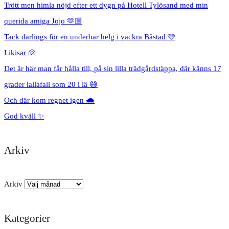
Trött men himla nöjd efter ett dygn på Hotell Tylösand med min
querida amiga Jojo 🫶🏼
Tack darlings för en underbar helg i vackra Båstad 🩵
Likisar 🐚
Det är här man får hålla till, på sin lilla trädgårdstäppa, där känns 17
grader iallafall som 20 i lä 😅
Och där kom regnet igen 🌧️
God kväll ✨
Arkiv
Arkiv
Kategorier