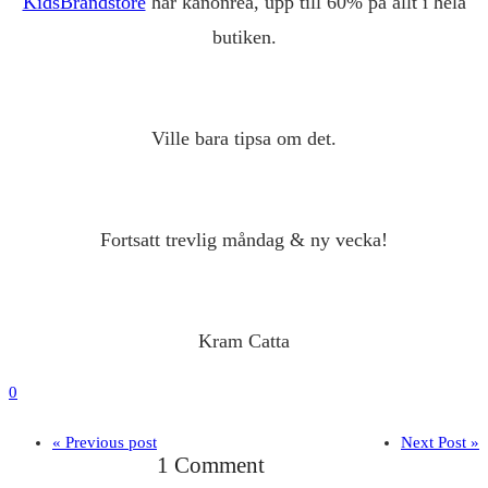
KidsBrandstore
har kanonrea, upp till 60% på allt i hela
butiken.
Ville bara tipsa om det.
Fortsatt trevlig måndag & ny vecka!
Kram Catta
0
« Previous post
Next Post »
1 Comment