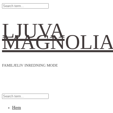
LJUVA
MAGNOLI
FAMILJELIV INREDNING MODE
Hem