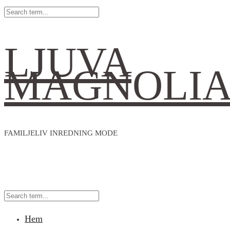
LJUVA
MAGNOLI
FAMILJELIV INREDNING MODE
Hem