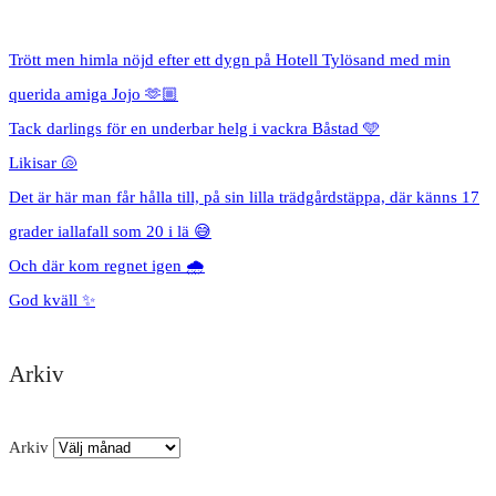
Trött men himla nöjd efter ett dygn på Hotell Tylösand med min
querida amiga Jojo 🫶🏼
Tack darlings för en underbar helg i vackra Båstad 🩵
Likisar 🐚
Det är här man får hålla till, på sin lilla trädgårdstäppa, där känns 17
grader iallafall som 20 i lä 😅
Och där kom regnet igen 🌧️
God kväll ✨
Arkiv
Arkiv