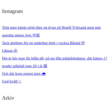
Instagram
Trött men himla nöjd efter ett dygn på Hotell Tylösand med min
querida amiga Jojo 🫶🏼
Tack darlings för en underbar helg i vackra Båstad 🩵
Likisar 🐚
Det är här man får hålla till, på sin lilla trädgårdstäppa, där känns 17
grader iallafall som 20 i lä 😅
Och där kom regnet igen 🌧️
God kväll ✨
Arkiv