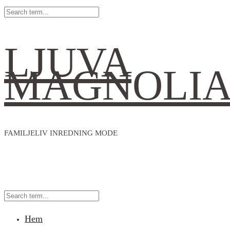
LJUVA
MAGNOLI
FAMILJELIV INREDNING MODE
Hem