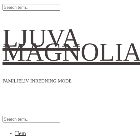
LJUVA
MAGNOLI
FAMILJELIV INREDNING MODE
Hem