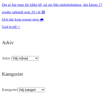
Det är här man får hålla till, på sin lilla trädgårdstäppa, där känns 17
grader iallafall som 20 i lä 😅
Och där kom regnet igen 🌧️
God kväll ✨
Arkiv
Arkiv
Kategorier
Kategorier