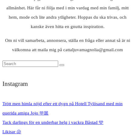
allmänhet. Här får ni följa med i min vardag med min familj, mitt
hem, mode och lite andra ytligheter. Hoppas du ska trivas, och
kanske även hitta en gnutta inspiration.
Om ni vill samarbeta, annonsera, ställa en fråga eller annat så är ni
välkomna att maila mig på cattaljuvamagnolia@gmail.com
Instagram
Trött men himla nöjd efter ett dygn på Hotell Tylösand med min
querida amiga Jojo 🫶🏼
Tack darlings för en underbar helg i vackra Båstad 🩵
Likisar 🐚