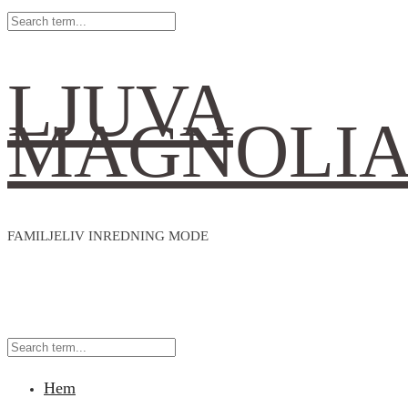
LJUVA
MAGNOLI
FAMILJELIV INREDNING MODE
Hem