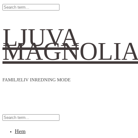
LJUVA
MAGNOLI
FAMILJELIV INREDNING MODE
Hem