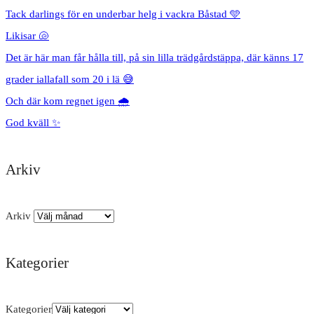
Tack darlings för en underbar helg i vackra Båstad 🩵
Likisar 🐚
Det är här man får hålla till, på sin lilla trädgårdstäppa, där känns 17
grader iallafall som 20 i lä 😅
Och där kom regnet igen 🌧️
God kväll ✨
Arkiv
Arkiv
Kategorier
Kategorier