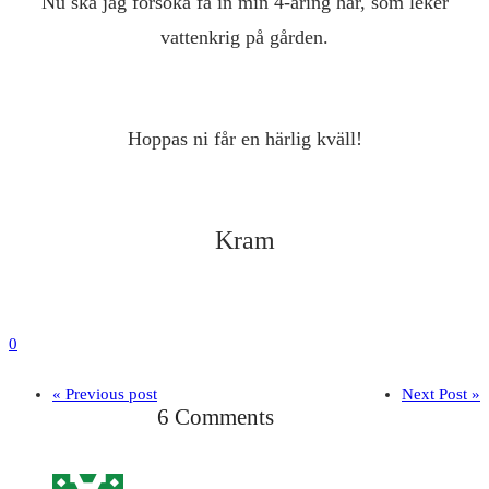
Nu ska jag försöka få in min 4-åring här, som leker
vattenkrig på gården.
Hoppas ni får en härlig kväll!
Kram
0
« Previous post
Next Post »
6 Comments