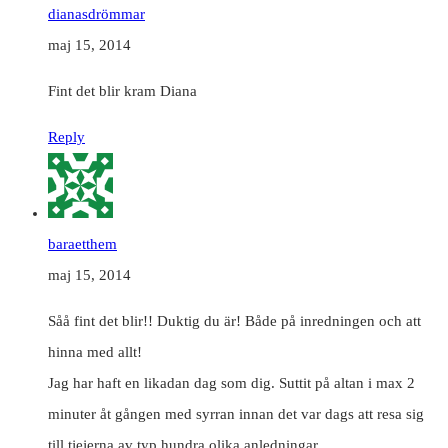
dianasdrömmar
maj 15, 2014
Fint det blir kram Diana
Reply
baraetthem
maj 15, 2014
Såå fint det blir!! Duktig du är! Både på inredningen och att
hinna med allt!
Jag har haft en likadan dag som dig. Suttit på altan i max 2
minuter åt gången med syrran innan det var dags att resa sig
till tjejerna av typ hundra olika anledningar..