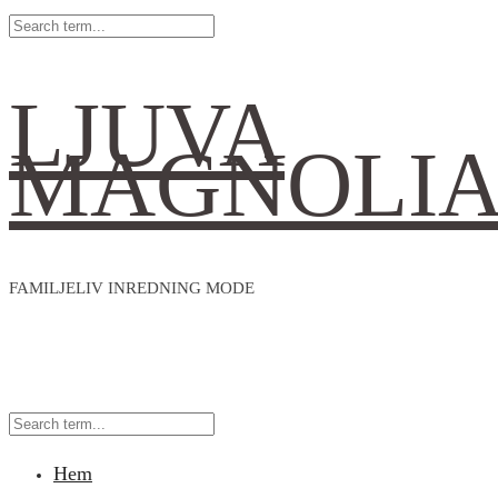
LJUVA
MAGNOLI
FAMILJELIV INREDNING MODE
Hem