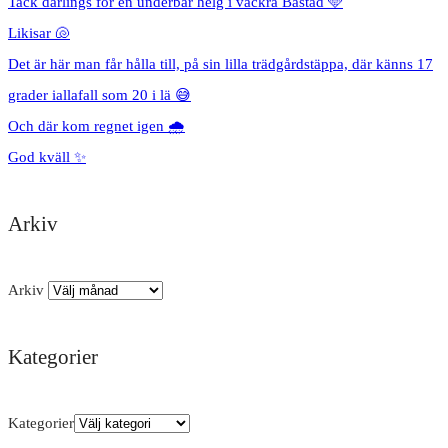
Tack darlings för en underbar helg i vackra Båstad 🩵
Likisar 🐚
Det är här man får hålla till, på sin lilla trädgårdstäppa, där känns 17
grader iallafall som 20 i lä 😅
Och där kom regnet igen 🌧️
God kväll ✨
Arkiv
Arkiv
Kategorier
Kategorier