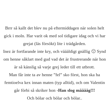
Brrr så kallt det blev nu på eftermiddagen när solen helt
gick i moln. Har varit ok med sol tidigare idag och vi har
grejat (läs försökt) lite i trädgården.
Inez är fortfarande inte kry, och väääldigt gnällig 🙁 Synd
om henne såklart med gud vad det är frustrerande när hon
är så känslig så varje grej leder till ett utbrott.
Man får inte ta av henne ”fel” sko först, hon ska ha
femtioelva kex innan maten (typ alltid), och om Valentin
går förbi så skriker hon
-Han slog määääg!!!
Och bölar och bölar och bölar..