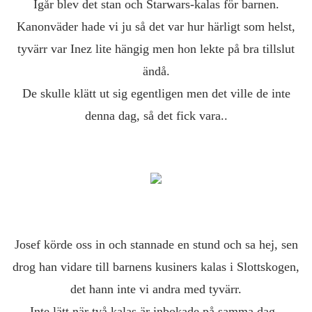
Igår blev det stan och Starwars-kalas för barnen.
Kanonväder hade vi ju så det var hur härligt som helst,
tyvärr var Inez lite hängig men hon lekte på bra tillslut
ändå.
De skulle klätt ut sig egentligen men det ville de inte
denna dag, så det fick vara..
Josef körde oss in och stannade en stund och sa hej, sen
drog han vidare till barnens kusiners kalas i Slottskogen,
det hann inte vi andra med tyvärr.
Inte lätt när två kalas är inbokade på samma dag..