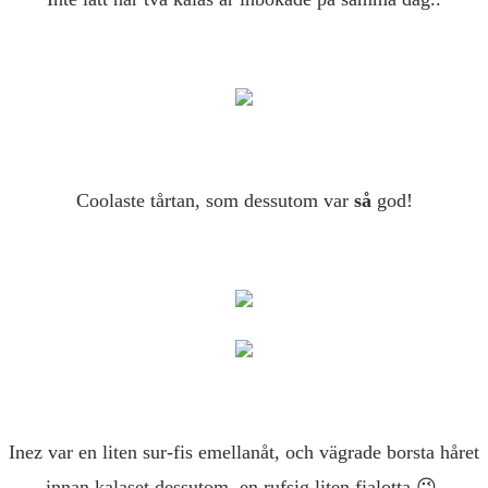
Coolaste tårtan, som dessutom var
så
god!
Inez var en liten sur-fis emellanåt, och vägrade borsta håret
innan kalaset dessutom, en rufsig liten fialotta 😉