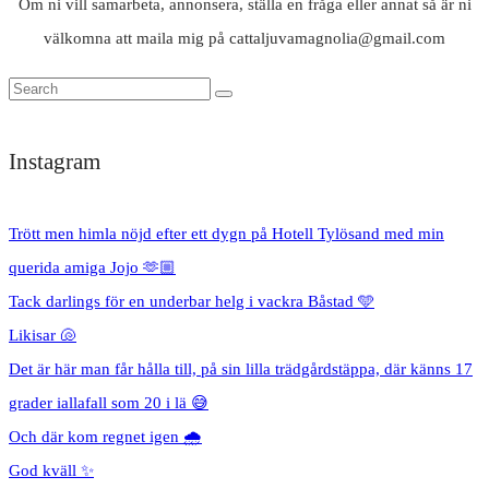
Om ni vill samarbeta, annonsera, ställa en fråga eller annat så är ni
välkomna att maila mig på cattaljuvamagnolia@gmail.com
Instagram
Trött men himla nöjd efter ett dygn på Hotell Tylösand med min
querida amiga Jojo 🫶🏼
Tack darlings för en underbar helg i vackra Båstad 🩵
Likisar 🐚
Det är här man får hålla till, på sin lilla trädgårdstäppa, där känns 17
grader iallafall som 20 i lä 😅
Och där kom regnet igen 🌧️
God kväll ✨