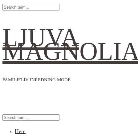
LJUVA
MAGNOLI
FAMILJELIV INREDNING MODE
Hem