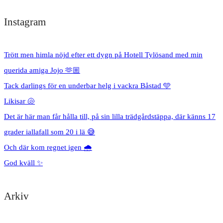
Instagram
Trött men himla nöjd efter ett dygn på Hotell Tylösand med min
querida amiga Jojo 🫶🏼
Tack darlings för en underbar helg i vackra Båstad 🩵
Likisar 🐚
Det är här man får hålla till, på sin lilla trädgårdstäppa, där känns 17
grader iallafall som 20 i lä 😅
Och där kom regnet igen 🌧️
God kväll ✨
Arkiv