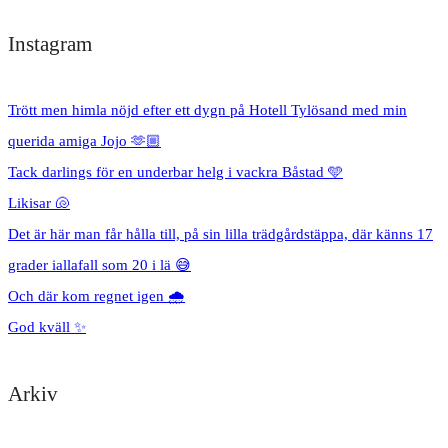
Instagram
Trött men himla nöjd efter ett dygn på Hotell Tylösand med min
querida amiga Jojo 🫶🏼
Tack darlings för en underbar helg i vackra Båstad 🩵
Likisar 🐚
Det är här man får hålla till, på sin lilla trädgårdstäppa, där känns 17
grader iallafall som 20 i lä 😅
Och där kom regnet igen 🌧️
God kväll ✨
Arkiv