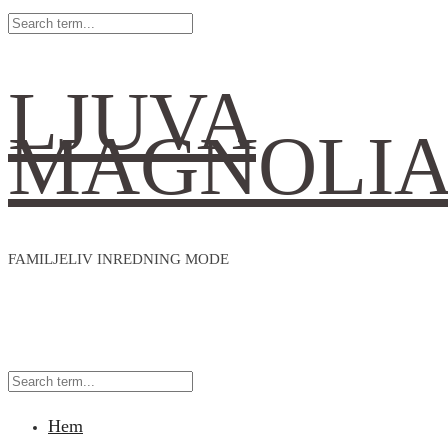
LJUVA
MAGNOLI
FAMILJELIV INREDNING MODE
Hem