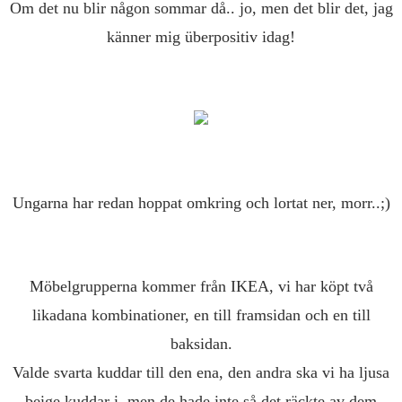
Om det nu blir någon sommar då.. jo, men det blir det, jag
känner mig überpositiv idag!
Ungarna har redan hoppat omkring och lortat ner, morr..;)
Möbelgrupperna kommer från IKEA, vi har köpt två
likadana kombinationer, en till framsidan och en till
baksidan.
Valde svarta kuddar till den ena, den andra ska vi ha ljusa
beige kuddar i, men de hade inte så det räckte av dem