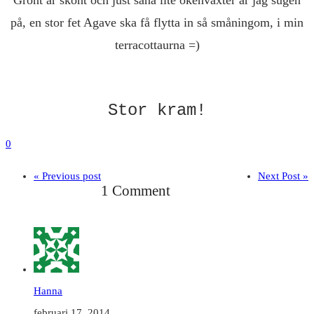
Grönt är skönt och just såna lite ökenväxter är jag sugen
på, en stor fet Agave ska få flytta in så småningom, i min
terracottaurna =)
Stor kram!
0
« Previous post
Next Post »
1 Comment
Hanna
februari 17, 2014