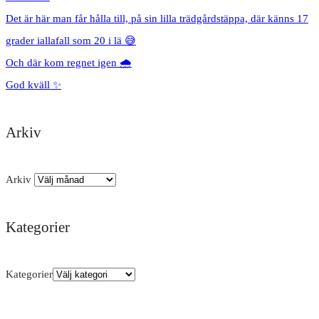
Det är här man får hålla till, på sin lilla trädgårdstäppa, där känns 17
grader iallafall som 20 i lä 😅
Och där kom regnet igen 🌧️
God kväll ✨
Arkiv
Arkiv
Kategorier
Kategorier