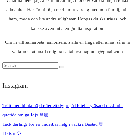
Catarina heter jag, älskar inredning, mode & vackra ting i största
allmänhet. Här får ni följa med i min vardag med min familj, mitt
hem, mode och lite andra ytligheter. Hoppas du ska trivas, och
kanske även hitta en gnutta inspiration.
Om ni vill samarbeta, annonsera, ställa en fråga eller annat så är ni
välkomna att maila mig på cattaljuvamagnolia@gmail.com
Instagram
Trött men himla nöjd efter ett dygn på Hotell Tylösand med min
querida amiga Jojo 🫶🏼
Tack darlings för en underbar helg i vackra Båstad 🩵
Likisar 🐚