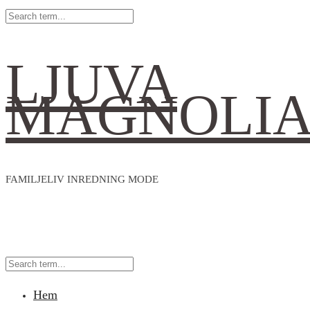
LJUVA
MAGNOLI
FAMILJELIV INREDNING MODE
Hem