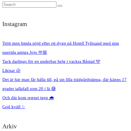
Instagram
Trött men himla nöjd efter ett dygn på Hotell Tylösand med min
querida amiga Jojo 🫶🏼
Tack darlings för en underbar helg i vackra Båstad 🩵
Likisar 🐚
Det är här man får hålla till, på sin lilla trädgårdstäppa, där känns 17
grader iallafall som 20 i lä 😅
Och där kom regnet igen 🌧️
God kväll ✨
Arkiv