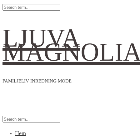
LJUVA
MAGNOLI
FAMILJELIV INREDNING MODE
Hem