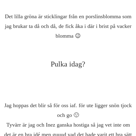
Det lilla gröna är sticklingar från en porslinsblomma som
jag brukar ta då och då, de fick åka i där i brist på vacker
blomma 😉
Pulka idag?
Jag hoppas det blir så för oss iaf. för ute ligger snön tjock
och go 🙂
Tyvärr är jag och Inez ganska hostiga så jag vet inte om
det är en bra idé men guuud vad det hade varit ett bra sätt