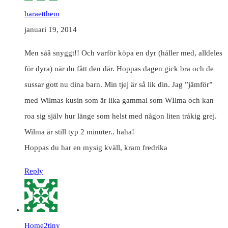
baraetthem
januari 19, 2014
Men såå snyggt!! Och varför köpa en dyr (håller med, alldeles
för dyra) när du fått den där. Hoppas dagen gick bra och de
sussar gott nu dina barn. Min tjej är så lik din. Jag ”jämför”
med Wilmas kusin som är lika gammal som WIlma och kan
roa sig själv hur länge som helst med någon liten tråkig grej.
Wilma är still typ 2 minuter.. haha!
Hoppas du har en mysig kväll, kram fredrika
Reply
Home2tiny