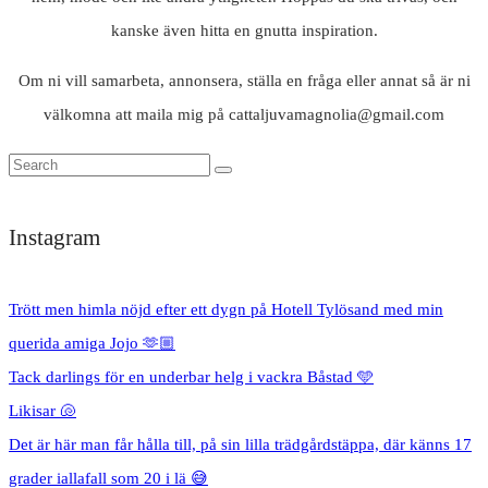
kanske även hitta en gnutta inspiration.
Om ni vill samarbeta, annonsera, ställa en fråga eller annat så är ni
välkomna att maila mig på cattaljuvamagnolia@gmail.com
Instagram
Trött men himla nöjd efter ett dygn på Hotell Tylösand med min
querida amiga Jojo 🫶🏼
Tack darlings för en underbar helg i vackra Båstad 🩵
Likisar 🐚
Det är här man får hålla till, på sin lilla trädgårdstäppa, där känns 17
grader iallafall som 20 i lä 😅