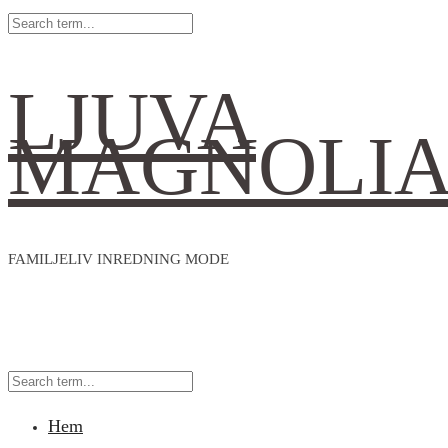
LJUVA
MAGNOLI
FAMILJELIV INREDNING MODE
Hem