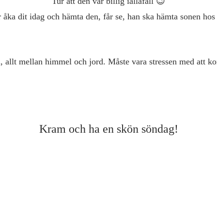
Tur att den var billig iallafall 😉
 åka dit idag och hämta den, får se, han ska hämta sonen hos
n, allt mellan himmel och jord. Måste vara stressen med att
Kram och ha en skön söndag!