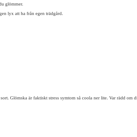
t du glömmer.
gen lyx att ha från egen trädgård.
ort. Glömska är faktiskt stress symtom så coola ner lite. Var rädd om 