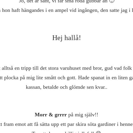
Jo, det är sant, vi får små röda gubbar än 🙂
 hon haft hängandes i en ampel vid ingången, den satte jag i li
Hej hallå!
 alltså en tripp till det stora varuhuset med bror, gud vad folk
tt plocka på mig lite smått och gott. Hade spanat in en liten ga
kassan, betalde och glömde sen kvar..
Morr & grrrr
på mig själv!!
t fram emot att få sätta upp ett par skira söta gardiner i henn