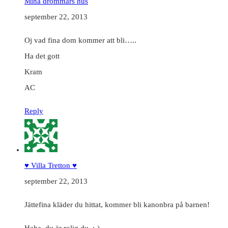
Mina drömmars hus
september 22, 2013
Oj vad fina dom kommer att bli…..
Ha det gott
Kram
AC
Reply
♥ Villa Tretton ♥
september 22, 2013
Jättefina kläder du hittat, kommer bli kanonbra på barnen!
Haha, du är rolig du..;-)