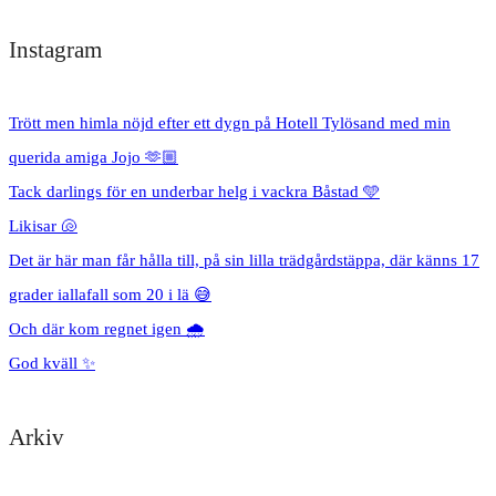
Instagram
Trött men himla nöjd efter ett dygn på Hotell Tylösand med min
querida amiga Jojo 🫶🏼
Tack darlings för en underbar helg i vackra Båstad 🩵
Likisar 🐚
Det är här man får hålla till, på sin lilla trädgårdstäppa, där känns 17
grader iallafall som 20 i lä 😅
Och där kom regnet igen 🌧️
God kväll ✨
Arkiv